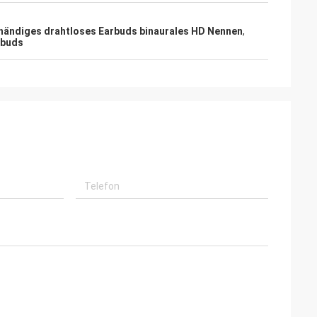
händiges drahtloses Earbuds binaurales HD Nennen
,
rbuds