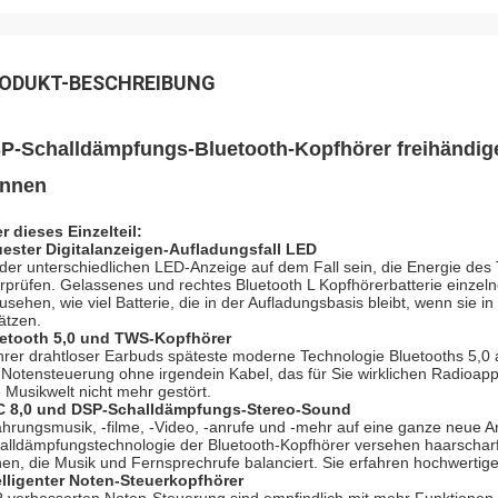
ODUKT-BESCHREIBUNG
P-Schalldämpfungs-Bluetooth-Kopfhörer freihändig
nnen
r dieses Einzelteil:
ester Digitalanzeigen-Aufladungsfall LED
 der unterschiedlichen LED-Anzeige auf dem Fall sein, die Energie des
rprüfen. Gelassenes und rechtes Bluetooth L Kopfhörerbatterie einzeln
usehen, wie viel Batterie, die in der Aufladungsbasis bleibt, wenn sie i
ätzen.
etooth 5,0 und TWS-Kopfhörer
rer drahtloser Earbuds späteste moderne Technologie Bluetooths 5,0
 Notensteuerung ohne irgendein Kabel, das für Sie wirklichen Radioap
e Musikwelt nicht mehr gestört.
 8,0 und DSP-Schalldämpfungs-Stereo-Sound
ahrungsmusik, -filme, -Video, -anrufe und -mehr auf eine ganze neue A
alldämpfungstechnologie der Bluetooth-Kopfhörer versehen haarschar
en, die Musik und Fernsprechrufe balanciert. Sie erfahren hochwertige
elligenter Noten-Steuerkopfhörer