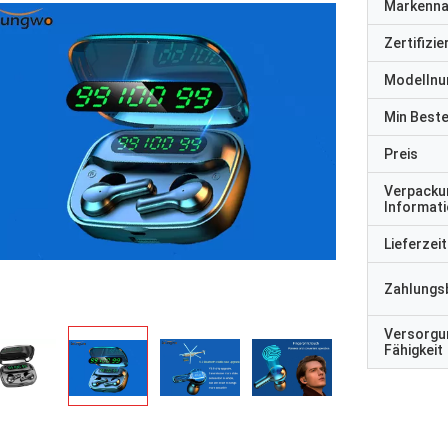
Markenn
Zertifizi
Modelln
Min Best
Preis
Verpacku
Informat
Lieferzeit
Zahlungs
Versorgu
Fähigkeit