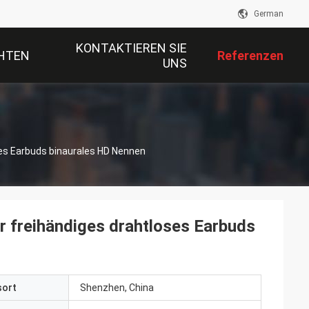
German
KONTAKTIEREN SIE
HTEN
Referenzen
UNS
es Earbuds binaurales HD Nennen
 freihändiges drahtloses Earbuds
sort
Shenzhen, China