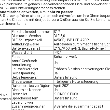
 verbesserten Noten-Steuerung sind empfindlich mit mehr Funktionen. E
ik Spiel/Pause, folgendes Lied/vorhergehenden Lied- und Antwortanru
AUS-- oder Aktivierungssprachassistenten.
onomisches entworfen, um Inohr zu passen
-Stereokopfhörer sind ergonomisch entworfen, um Ihre Ohren bequem 
ten Sie Ohrschale mit drei justierbare Größen aus, die Sie Sie können
zentrieren können.
Einzelteilmodellnummer
S17
Bluetooth-Version
BLE 5,0
BLE-Stützprotokoll
AVRCP, HSP, HFP, A2DP
Aufladungsweise
Aufgeladen durch magnetische Spit
Batteriekapazität
2* 3.7V 50mAh (Lithium-Polymer)
Wasserdicht
IPX7
Farbe
Schwarz, weiß
Anruf-Geräusch-
Ja
Annullierung
Lautstärkeregler
Erhöhen Sie sich oder verringern Sie
Selbstpaarung
Ja
Selbstenergie an
Unterstützung
Steuerweise
Intelligente Notensteuerung
Datum erstes verfügbar
April. 2021
Binaurales Nennen
Ja
Hersteller
KLEINES STÜCK
dukt-
Sprachassistent
Unterstützung
rameter
Lagerung von
zusammengepaßten
8 Geräte die zusammengepaßt