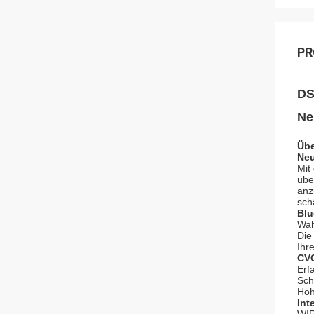
PR
DS
Ne
Übe
Neu
Mit
übe
anz
sch
Blu
Wah
Die
Ihr
CVC
Erf
Sch
Höh
Int