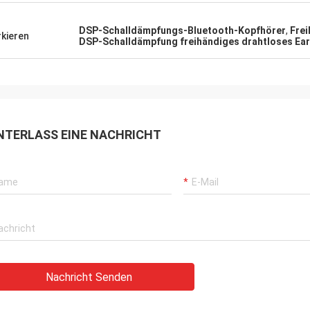
DSP-Schalldämpfungs-Bluetooth-Kopfhörer
,
Frei
kieren
DSP-Schalldämpfung freihändiges drahtloses Ea
NTERLASS EINE NACHRICHT
Nachricht Senden