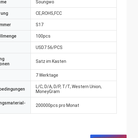
ame
Soungwo
erung
CE,ROHS,FCC
ummer
S17
ellmenge
100pcs
USD7.56/PCS
ng
Satz im Kasten
ionen
7 Werktage
L/C, D/A, D/P, T/T, Western Union,
bedingungen
MoneyGram
ngsmaterial-
200000pcs pro Monat