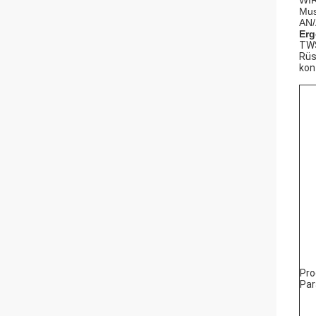
WIR
Mus
AN/
Erg
TWS
Rüs
kon
Pro
Pa