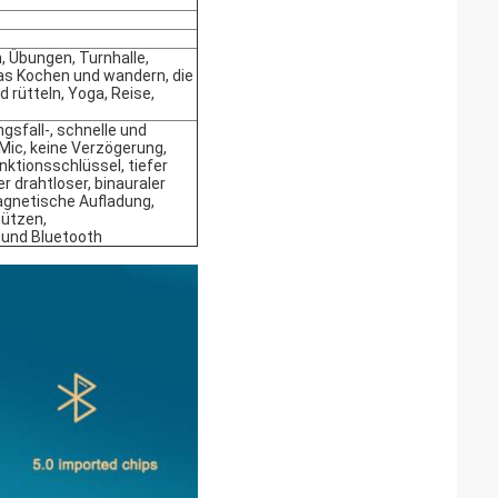
 Übungen, Turnhalle,
das Kochen und wandern, die
d rütteln, Yoga, Reise,
sfall-, schnelle und
 Mic, keine Verzögerung,
ktionsschlüssel, tiefer
er drahtloser, binauraler
agnetische Aufladung,
nützen,
 und Bluetooth