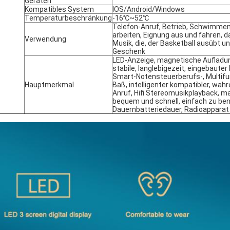
Geräten
Kompatibles System
IOS/Android/Windows
Temperaturbeschränkung
-16℃~52℃
Telefon-Anruf, Betrieb, Schwimmen,
arbeiten, Eignung aus und fahren, 
Verwendung
Musik, die, der Basketball ausübt un
Geschenk
LED-Anzeige, magnetische Aufladung
stabile, langlebigezeit, eingebauter
Smart-Notensteuerberufs-, Multifun
Hauptmerkmal
Baß, intelligenter kompatibler, wahr
Anruf, Hifi Stereomusikplayback, m
bequem und schnell, einfach zu be
Dauernbatteriedauer, Radioapparat