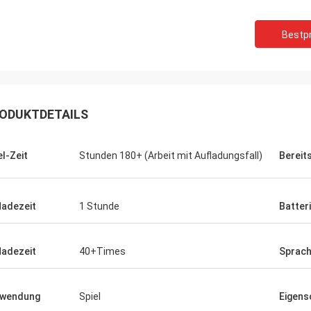
Bestpr
ODUKTDETAILS
el-Zeit
Stunden 180+ (Arbeit mit Aufladungsfall)
Bereit
ladezeit
1 Stunde
Batter
ladezeit
40+Times
Sprac
rwendung
Spiel
Eigens