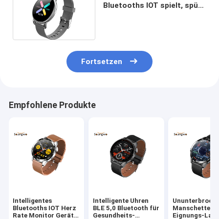
Bluetooths IOT spielt, spürt
IPS-Schirm 1.1in für Frauen-
Mädchen auf
Fortsetzen
Empfohlene Produkte
Intelligentes
Intelligente Uhren
Ununterbroch
Bluetooths IOT Herz
BLE 5,0 Bluetooth für
Manschetten-
Rate Monitor Gerät-
Gesundheits-
Eignungs-Lau