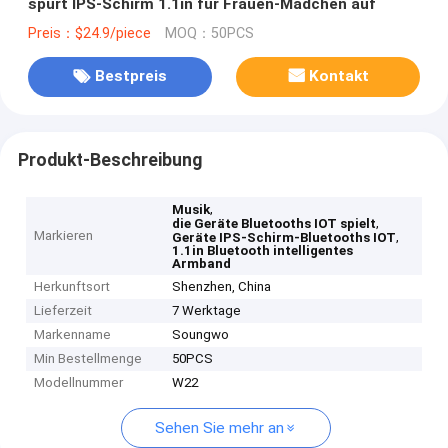
spürt IPS-Schirm 1.1in für Frauen-Mädchen auf
Preis：$24.9/piece
MOQ：50PCS
Bestpreis
Kontakt
Produkt-Beschreibung
,
Musik
,
die Geräte Bluetooths IOT spielt
Markieren
,
Geräte IPS-Schirm-Bluetooths IOT
1.1in Bluetooth intelligentes
Armband
Herkunftsort
Shenzhen, China
Lieferzeit
7 Werktage
Markenname
Soungwo
Min Bestellmenge
50PCS
Modellnummer
W22
Sehen Sie mehr an