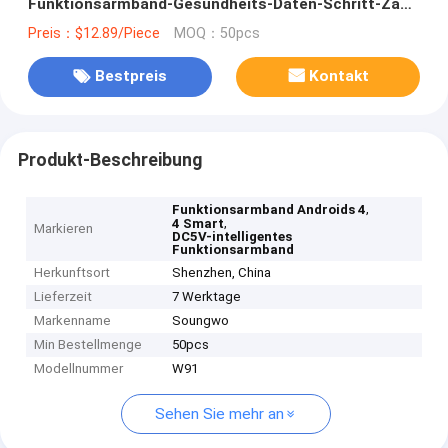
Funktionsarmband-Gesundheits-Daten-Schritt-Zahl
für Familie
Preis：$12.89/Piece
MOQ：50pcs
Bestpreis
Kontakt
Produkt-Beschreibung
,
Funktionsarmband Androids 4
,
4 Smart
Markieren
DC5V-intelligentes
Funktionsarmband
Herkunftsort
Shenzhen, China
Lieferzeit
7 Werktage
Markenname
Soungwo
Min Bestellmenge
50pcs
Modellnummer
W91
Sehen Sie mehr an