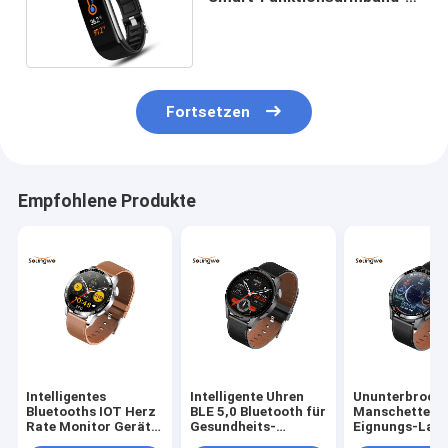
Gesundheits-Daten-Schritt-
Zahl für Familie
Fortsetzen
Empfohlene Produkte
Intelligentes
Intelligente Uhren
Ununterbroch
Bluetooths IOT Herz
BLE 5,0 Bluetooth für
Manschetten-
Rate Monitor Gerät-
Gesundheits-
Eignungs-Lau
Armband NFC-
Überwachung 1,28
Herz-Rate