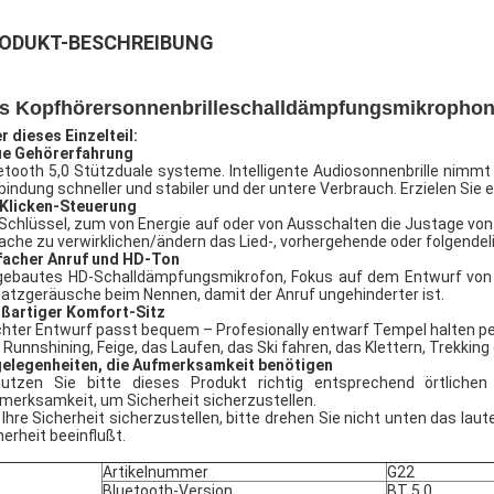
ODUKT-BESCHREIBUNG
s Kopfhörersonnenbrilleschalldämpfungsmikrophons
r dieses Einzelteil:
e Gehörerfahrung
etooth 5,0 Stützduale systeme. Intelligente Audiosonnenbrille nimmt
bindung schneller und stabiler und der untere Verbrauch. Erzielen S
 Klicken-Steuerung
 Schlüssel, zum von Energie auf oder von Ausschalten die Justage vo
ache zu verwirklichen/ändern das Lied-, vorhergehende oder folgendel
facher Anruf und HD-Ton
gebautes HD-Schalldämpfungsmikrofon, Fokus auf dem Entwurf von
atzgeräusche beim Nennen, damit der Anruf ungehinderter ist.
ßartiger Komfort-Sitz
chter Entwurf passt bequem – Profesionally entwarf Tempel halten perf
 Runnshining, Feige, das Laufen, das Ski fahren, das Klettern, Trekking 
elegenheiten, die Aufmerksamkeit benötigen
utzen Sie bitte dieses Produkt richtig entsprechend örtlich
merksamkeit, um Sicherheit sicherzustellen.
Ihre Sicherheit sicherzustellen, bitte drehen Sie nicht unten das lau
herheit beeinflußt.
Artikelnummer
G22
Bluetooth-Version
BT 5,0