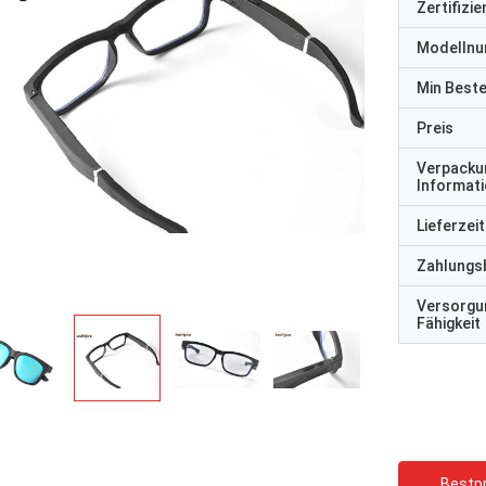
Zertifizi
Modelln
Min Best
Preis
Verpacku
Informat
Lieferzeit
Zahlungs
Versorgu
Fähigkeit
Bestpr