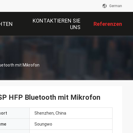
German
KONTAKTIEREN SIE
HTEN
Referenzen
UNS
uetooth mit Mikrofon
SP HFP Bluetooth mit Mikrofon
sort
Shenzhen, China
ame
Soungwo