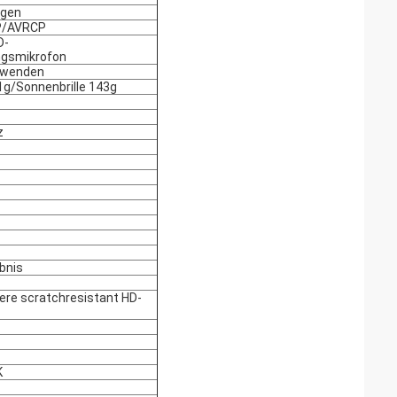
ugen
P/AVRCP
D-
ngsmikrofon
rwenden
1g/Sonnenbrille 143g
z
bnis
ere scratchresistant HD-
K