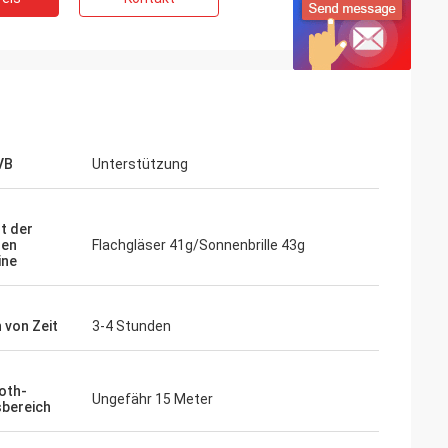
VB
Unterstützung
t der
nen
Flachgläser 41g/Sonnenbrille 43g
ine
 von Zeit
3-4 Stunden
oth-
Ungefähr 15 Meter
sbereich