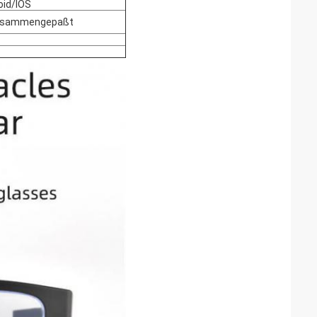
id/IOS
zusammengepaßt