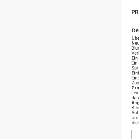
PR
De
Übe
Neu
Blu
Ver
Ein
Ein
Spr
Ein
Ein
Zus
Gro
Lei
das
Ang
Ben
Auf
Um 
Sic