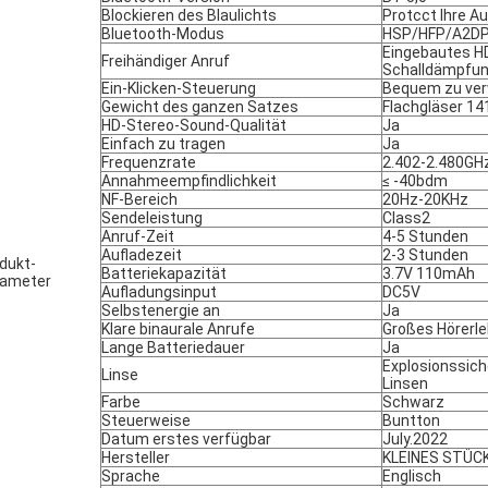
Blockieren des Blaulichts
Protcct Ihre A
Bluetooth-Modus
HSP/HFP/A2D
Eingebautes H
Freihändiger Anruf
Schalldämpfu
Ein-Klicken-Steuerung
Bequem zu ve
Gewicht des ganzen Satzes
Flachgläser 14
HD-Stereo-Sound-Qualität
Ja
Einfach zu tragen
Ja
Frequenzrate
2.402-2.480GH
Annahmeempfindlichkeit
≤ -40bdm
NF-Bereich
20Hz-20KHz
Sendeleistung
Class2
Anruf-Zeit
4-5 Stunden
Aufladezeit
2-3 Stunden
dukt-
Batteriekapazität
3.7V 110mAh
rameter
Aufladungsinput
DC5V
Selbstenergie an
Ja
Klare binaurale Anrufe
Großes Hörerle
Lange Batteriedauer
Ja
Explosionssich
Linse
Linsen
Farbe
Schwarz
Steuerweise
Buntton
Datum erstes verfügbar
July.2022
Hersteller
KLEINES STÜC
Sprache
Englisch