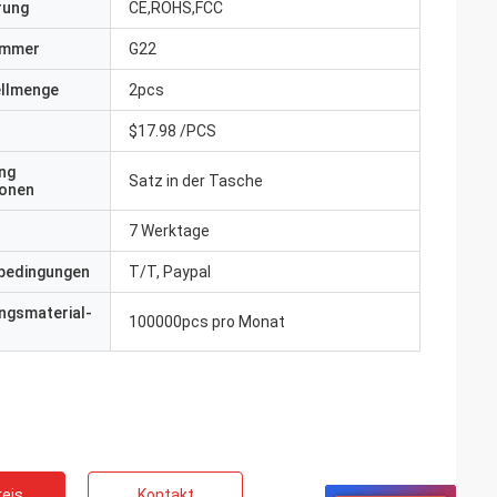
erung
CE,ROHS,FCC
ummer
G22
ellmenge
2pcs
$17.98 /PCS
ng
Satz in der Tasche
ionen
7 Werktage
bedingungen
T/T, Paypal
ngsmaterial-
100000pcs pro Monat
eis
Kontakt