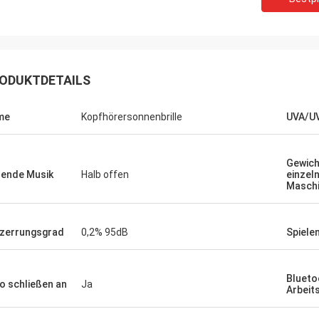
ODUKTDETAILS
me
Kopfhörersonnenbrille
UVA/U
Gewich
ende Musik
Halb offen
einzel
Masch
zerrungsgrad
0,2% 95dB
Spielen
Blueto
o schließen an
Ja
Arbeit